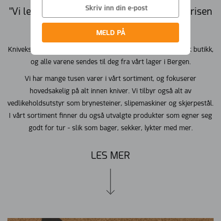
"Vi leverer de beste knivene til den rette prisen
- fra hele verden, til hele Norge."
MELD PÅ
Kniveksperten.no er en spesialbutikk på nett. Vi er en norsk butikk,
og alle varene sendes til deg fra vårt lager i Bergen.
Vi har mange tusen varer i vårt sortiment, og fokuserer
hovedsakelig på alt innen kniver. Vi tilbyr også alt av
vedlikeholdsutstyr som brynesteiner, slipemaskiner og skjerpestål.
I vårt sortiment finner du også utvalgte produkter som egner seg
godt for tur - slik som bager, sekker, lykter med mer.
LES MER