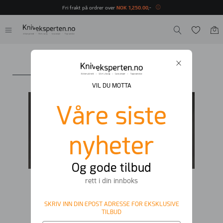
Fri frakt på ordrer over
NOK
1
,
250
.
00
,-
OM OSS
VIL DU MOTTA
Våre siste
nyheter
Og gode tilbud
rett i din innboks
SKRIV INN DIN EPOST ADRESSE FOR EKSKLUSIVE
OM KNIVEKSPERTEN.NO
TILBUD