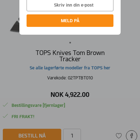
MELD PÅ
TOPS Knives Tom Brown
Tracker
Se alle lagerførte modeller fra TOPS her
Varekode:
02TPTBT010
NOK
4
,
922
.
00
Bestillingsvare [fjernlager]
FRI FRAKT!
BESTILL NÅ