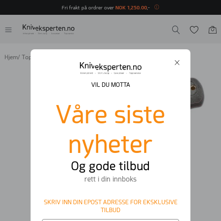
Fri frakt på ordrer over
NOK
1
,
250
.
00
,-
Hjem
/
Tops
/
TOPS Knives Tom Brown Tracker
VIL DU MOTTA
Våre siste
nyheter
Og gode tilbud
rett i din innboks
SKRIV INN DIN EPOST ADRESSE FOR EKSKLUSIVE
TILBUD